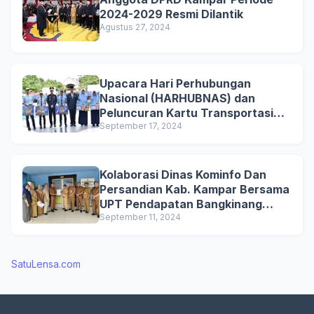
2024-2029 Resmi Dilantik
Agustus 27, 2024
Upacara Hari Perhubungan
Nasional (HARHUBNAS) dan
Peluncuran Kartu Transportasi
Pelajar Gratis
September 17, 2024
Kolaborasi Dinas Kominfo Dan
Persandian Kab. Kampar Bersama
UPT Pendapatan Bangkinang
untuk Mensosialisasikan
September 11, 2024
Pemutihan Penghapusan Denda
Pajak Kendaraan Bermotor di Kab.
Kampar
SatuLensa.com