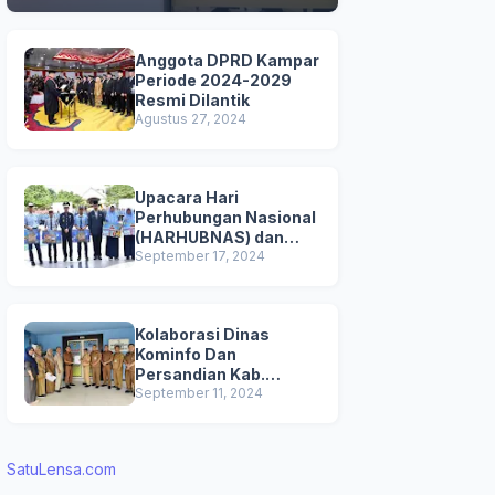
Anggota DPRD Kampar
Periode 2024-2029
Resmi Dilantik
Agustus 27, 2024
Upacara Hari
Perhubungan Nasional
(HARHUBNAS) dan
Peluncuran Kartu
September 17, 2024
Transportasi Pelajar
Gratis
Kolaborasi Dinas
Kominfo Dan
Persandian Kab.
Kampar Bersama UPT
September 11, 2024
Pendapatan
Bangkinang untuk
Mensosialisasikan
SatuLensa.com
Pemutihan
Penghapusan Denda