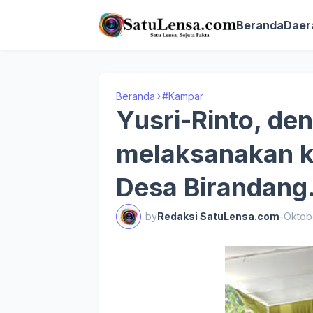
Beranda
Daer
Beranda
#Kampar
Yusri-Rinto, de
melaksanakan k
Desa Birandang
by
Redaksi SatuLensa.com
-
Oktob