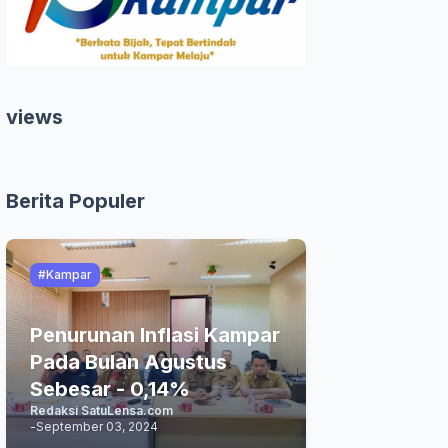
views
Berita Populer
#Kampar
Penurunan Inflasi Kampar
Pada Bulan Agustus
Sebesar - 0,14%
Redaksi SatuLensa.com
-
September 03, 2024