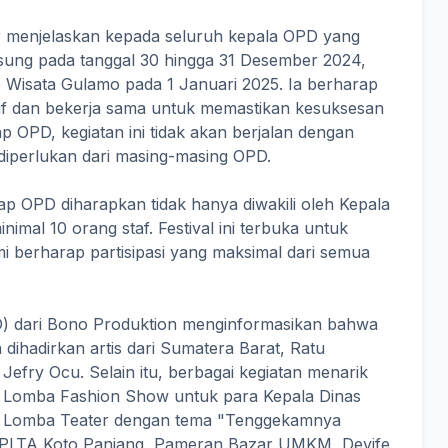
 menjelaskan kepada seluruh kepala OPD yang
ngsung pada tanggal 30 hingga 31 Desember 2024,
e Wisata Gulamo pada 1 Januari 2025. Ia berharap
if dan bekerja sama untuk memastikan kesuksesan
iap OPD, kegiatan ini tidak akan berjalan dengan
diperlukan dari masing-masing OPD.
ap OPD diharapkan tidak hanya diwakili oleh Kepala
nimal 10 orang staf. Festival ini terbuka untuk
i berharap partisipasi yang maksimal dari semua
 (EO) dari Bono Produktion menginformasikan bahwa
 dihadirkan artis dari Sumatera Barat, Ratu
 Jefry Ocu. Selain itu, berbagai kegiatan menarik
k Lomba Fashion Show untuk para Kepala Dinas
 Lomba Teater dengan tema "Tenggekamnya
 PLTA Koto Panjang, Pameran Bazar UMKM, Devife