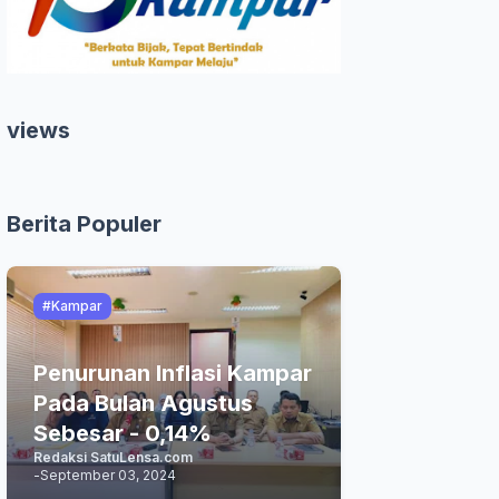
views
Berita Populer
#Kampar
Penurunan Inflasi Kampar
Pada Bulan Agustus
Sebesar - 0,14%
Redaksi SatuLensa.com
-
September 03, 2024