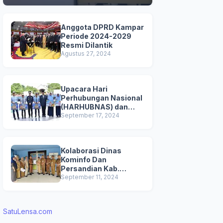
Anggota DPRD Kampar
Periode 2024-2029
Resmi Dilantik
Agustus 27, 2024
Upacara Hari
Perhubungan Nasional
(HARHUBNAS) dan
Peluncuran Kartu
September 17, 2024
Transportasi Pelajar
Gratis
Kolaborasi Dinas
Kominfo Dan
Persandian Kab.
Kampar Bersama UPT
September 11, 2024
Pendapatan
Bangkinang untuk
Mensosialisasikan
SatuLensa.com
Pemutihan
Penghapusan Denda