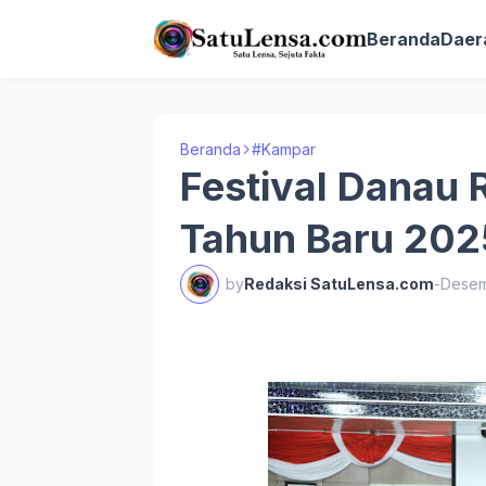
Beranda
Daer
Beranda
#Kampar
Festival Danau
Tahun Baru 202
by
Redaksi SatuLensa.com
-
Desem