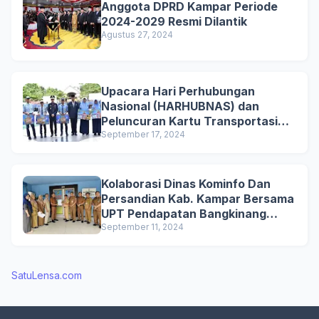
Anggota DPRD Kampar Periode
2024-2029 Resmi Dilantik
Agustus 27, 2024
Upacara Hari Perhubungan
Nasional (HARHUBNAS) dan
Peluncuran Kartu Transportasi
Pelajar Gratis
September 17, 2024
Kolaborasi Dinas Kominfo Dan
Persandian Kab. Kampar Bersama
UPT Pendapatan Bangkinang
untuk Mensosialisasikan
September 11, 2024
Pemutihan Penghapusan Denda
Pajak Kendaraan Bermotor di Kab.
Kampar
SatuLensa.com