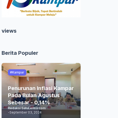
views
Berita Populer
#Kampar
Penurunan Inflasi Kampar
Pada Bulan Agustus
Sebesar - 0,14%
Redaksi SatuLensa.com
-
September 03, 2024