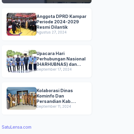
Anggota DPRD Kampar
Periode 2024-2029
Resmi Dilantik
Agustus 27, 2024
Upacara Hari
Perhubungan Nasional
(HARHUBNAS) dan
Peluncuran Kartu
September 17, 2024
Transportasi Pelajar
Gratis
Kolaborasi Dinas
Kominfo Dan
Persandian Kab.
Kampar Bersama UPT
September 11, 2024
Pendapatan
Bangkinang untuk
Mensosialisasikan
SatuLensa.com
Pemutihan
Penghapusan Denda