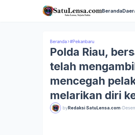
Beranda
Daer
Beranda
#Pekanbaru
Polda Riau, ber
telah mengambi
mencegah pelaku
melarikan diri ke
by
Redaksi SatuLensa.com
-
Desem