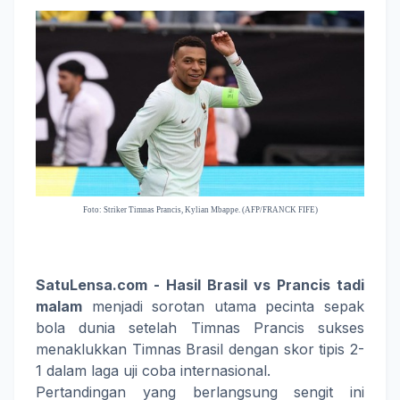
Foto: Striker Timnas Prancis, Kylian Mbappe. (AFP/FRANCK FIFE)
SatuLensa.com - Hasil Brasil vs Prancis tadi
malam
menjadi sorotan utama pecinta sepak
bola dunia setelah Timnas Prancis sukses
menaklukkan Timnas Brasil dengan skor tipis 2-
1 dalam laga uji coba internasional.
Pertandingan yang berlangsung sengit ini