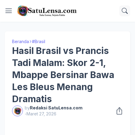
Beranda
#Brasil
Hasil Brasil vs Prancis
Tadi Malam: Skor 2-1,
Mbappe Bersinar Bawa
Les Bleus Menang
Dramatis
by
Redaksi SatuLensa.com
-
Maret 27, 2026