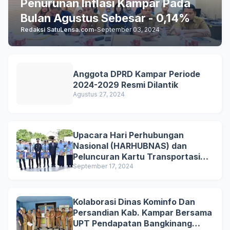
Penurunan Inflasi Kampar Pada
Bulan Agustus Sebesar - 0,14%
Redaksi SatuLensa.com
-
September 03, 2024
Anggota DPRD Kampar Periode
2024-2029 Resmi Dilantik
Agustus 27, 2024
Upacara Hari Perhubungan
Nasional (HARHUBNAS) dan
Peluncuran Kartu Transportasi
Pelajar Gratis
September 17, 2024
Kolaborasi Dinas Kominfo Dan
Persandian Kab. Kampar Bersama
UPT Pendapatan Bangkinang