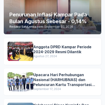
Penurunan Inflasi Kampar Pada
Bulan Agustus Sebesar - 0,14%
Redaksi SatuLensa.com
-
September 03, 2024
Anggota DPRD Kampar Periode
2024-2029 Resmi Dilantik
Agustus 27, 2024
Upacara Hari Perhubungan
Nasional (HARHUBNAS) dan
Peluncuran Kartu Transportasi
Pelajar Gratis
September 17, 2024