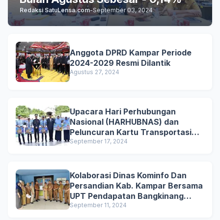
Redaksi SatuLensa.com
-
September 03, 2024
Anggota DPRD Kampar Periode
2024-2029 Resmi Dilantik
Agustus 27, 2024
Upacara Hari Perhubungan
Nasional (HARHUBNAS) dan
Peluncuran Kartu Transportasi
Pelajar Gratis
September 17, 2024
Kolaborasi Dinas Kominfo Dan
Persandian Kab. Kampar Bersama
UPT Pendapatan Bangkinang
untuk Mensosialisasikan
September 11, 2024
Pemutihan Penghapusan Denda