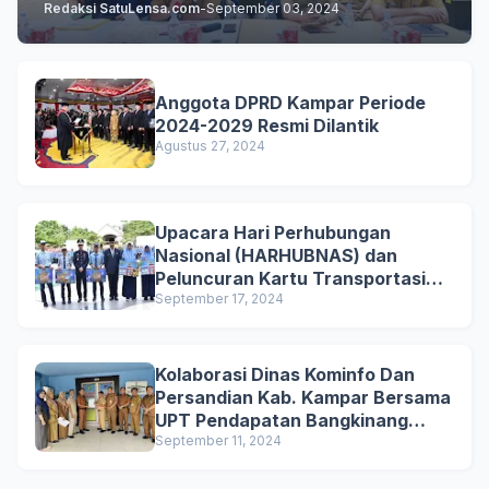
Redaksi SatuLensa.com
-
September 03, 2024
Anggota DPRD Kampar Periode
2024-2029 Resmi Dilantik
Agustus 27, 2024
Upacara Hari Perhubungan
Nasional (HARHUBNAS) dan
Peluncuran Kartu Transportasi
Pelajar Gratis
September 17, 2024
Kolaborasi Dinas Kominfo Dan
Persandian Kab. Kampar Bersama
UPT Pendapatan Bangkinang
untuk Mensosialisasikan
September 11, 2024
Pemutihan Penghapusan Denda